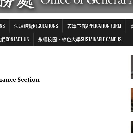
NS
法規總覽REGULATIONS
表單下載APPLICATION FORM
CONTACT US
永續校園、綠色大學SUSTAINABLE CAMPUS
nance Section