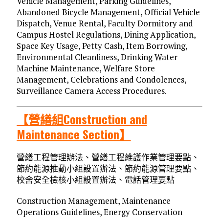
Vehicle Management, Parking Guidelines,
Abandoned Bicycle Management, Official Vehicle
Dispatch, Venue Rental, Faculty Dormitory and
Campus Hostel Regulations, Dining Application,
Space Key Usage, Petty Cash, Item Borrowing,
Environmental Cleanliness, Drinking Water
Machine Maintenance, Welfare Store
Management, Celebrations and Condolences,
Surveillance Camera Access Procedures.
【營繕組Construction and
Maintenance Section】
營繕工程管理辦法、營繕工程維護作業管理要點、
節約能源推動小組設置辦法、節約能源管理要點、
校舍安全檢核小組設置辦法、電話管理要點
Construction Management, Maintenance
Operations Guidelines, Energy Conservation