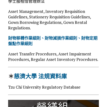
學士服租借管理辦法
Asset Management, Inventory Requisition
Guidelines, Stationery Requisition Guidelines,
Gown Borrowing Regulations, Gown Rental
Regulations.
財物移轉作業細則、財物減損作業細則、財物定期
盤點作業細則
Asset Transfer Procedures, Asset Impairment
Procedures, Regular Asset Inventory Procedures.
＊
慈濟大學 法規資料庫
Tzu Chi University Regulatory Database