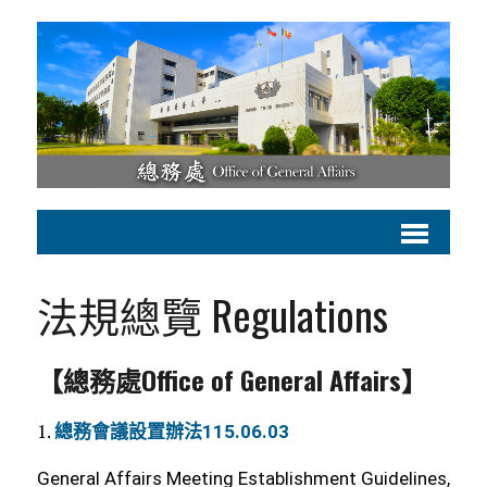
法規總覽 Regulations
【總務處Office of General Affairs】
1.
總務會議設置辦法115.06.03
General Affairs Meeting Establishment Guidelines,